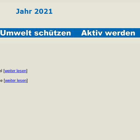
l [
weiter lesen
]
e [
weiter lesen
]